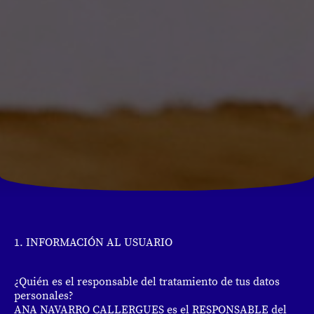
1. INFORMACIÓN AL USUARIO
¿Quién es el responsable del tratamiento de tus datos
personales?
ANA NAVARRO CALLERGUES es el RESPONSABLE del